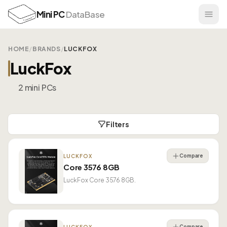
Mini PC
DataBase
HOME
/
BRANDS
/
LUCKFOX
LuckFox
2 mini PCs
Filters
Compare
LUCKFOX
Core 3576 8GB
LuckFox Core 3576 8GB.
Compare