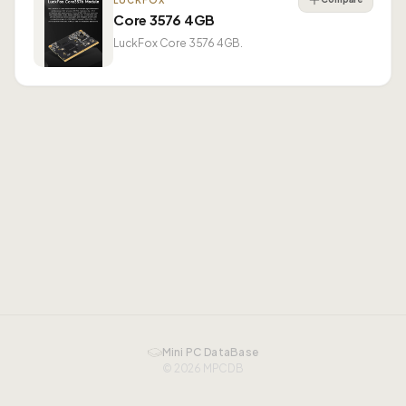
LUCKFOX
Core 3576 4GB
LuckFox Core 3576 4GB.
Mini PC DataBase
© 2026 MPCDB